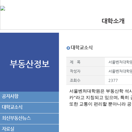
대학소개
•인사말
•대학 이념.비
•찾아오시는길
•교수진
대학교소식
부동산정보
제 목
서울벤처대학원
작성자
서울벤처대학
조회수
2377
서울벤처대학원은 부동산학 석사
공지사항
카
”
라고 지칭되고 있으며
,
특히 
또한 교통이 편리
할 뿐아니라 
대학교소식
최신부동산뉴스
자료실