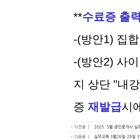
**
수료증 출
-(방안1) 
-(방안2) 
지 상단 "내
증
재발급
시에
이전글 |
2025. 5월 공인중개사 실
다음글 |
실무교육 3월26일-28일 