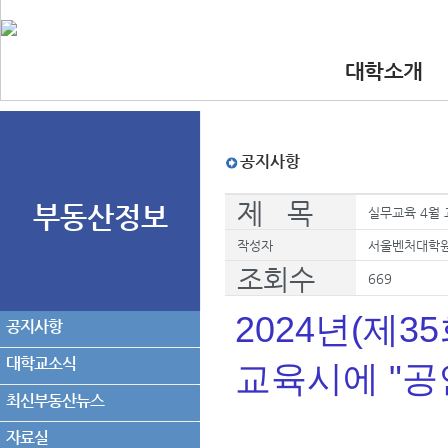
대학소개
•인사말
•대학 이념.비
•찾아오시는길
•교수진
공지사항
제 목
부동산정보
실무교육 4월 
작성자
서울벤처대학
조회수
669
2024년(제3
공지사항
대학교소식
교육시에 "
최신부동산뉴스
자료실