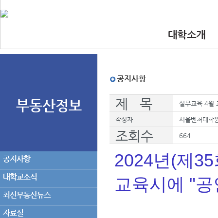
대학소개
•인사말
•대학 이념.비
•찾아오시는길
•교수진
공지사항
제 목
부동산정보
실무교육 4월 
작성자
서울벤처대학
조회수
664
2024년(제3
공지사항
대학교소식
교육시에 "
최신부동산뉴스
자료실