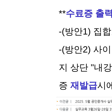
**
수료증 출
-(방안1) 
-(방안2) 
지 상단 "내
증
재발급
시에
이전글 |
2025. 5월 공인중개사 실
다음글 |
실무교육 3월26일-28일 