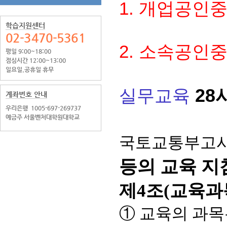
1.
개업공인
학습지원센터
02-3470-5361
2.
소속공인
평일 9:00~18:00
점심시간 12:00~13:00
일요일.공휴일 휴무
28
실무교육
계좌번호 안내
우리은행
1005-697-269737
예금주 서울벤처대학원대학교
국토교통부고시 제
등의 교육 지
제4조(교육과
① 교육의 과