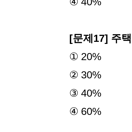
④
40%
[
문제
17]
주택
①
20%
②
30%
③
40%
④
60%