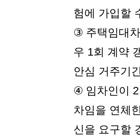
험에 가입할 
③
주택임대차
우
1
회 계약 
안심 거주기
④
임차인이
2
차임을 연체한
신을 요구할 