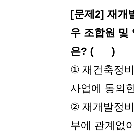
[
문제
2]
재개
우 조합원 및
은
? ( )
①
재건축정비
사업에 동의한
②
재개발정비
부에 관계없이