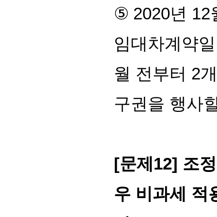
⑤
2020
년
12
임대차계약일
월 전부터
2
개
구권을 행사할
[
문제
12]
조정
우 비과세 적