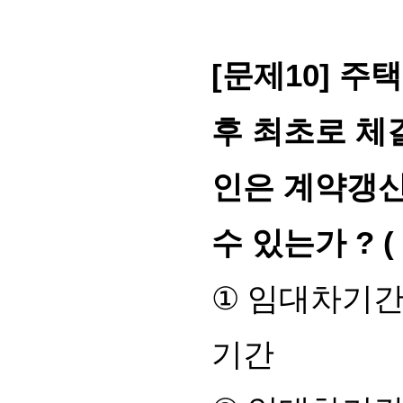
[
문제
10]
주
후 최초로 체
인은 계약갱신
수 있는가
?
①
임대차기간
기간