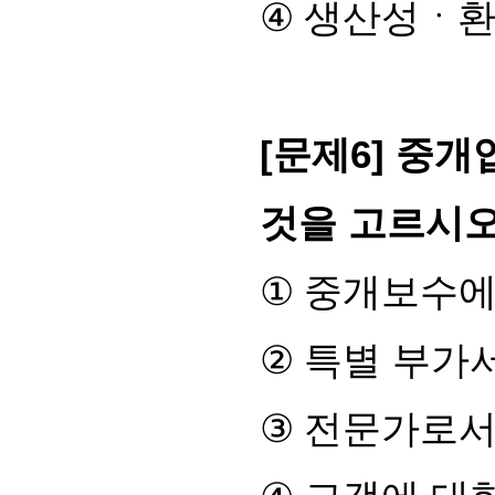
④
생산성
ㆍ
[
문제
6]
중개업
것을 고르시
①
중개보수에
②
특별 부가
③
전문가로서