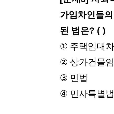
가임차인들의 
된 법은
? ( )
①
주택임대
②
상가건물
③
민법
④
민사특별