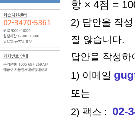
항
× 4
점
= 10
학습지원센터
2) 답안을 작
02-3470-5361
평일 9:00~18:00
점심시간 12:00~13:00
질 않습니다.
일요일.공휴일 휴무
답안을 작성하
계좌번호 안내
우리은행
1005-697-269737
예금주 서울벤처대학원대학교
gug
1) 이메일
또는
02-
3
2) 팩스 :