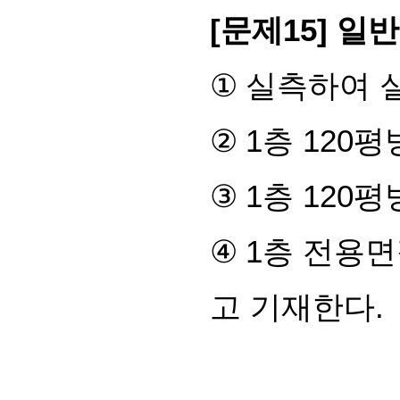
[
문제
15]
일반
①
실측하여 
②
1
층
120
평
③
1
층
120
평
④
1
층 전용
고 기재한다
.