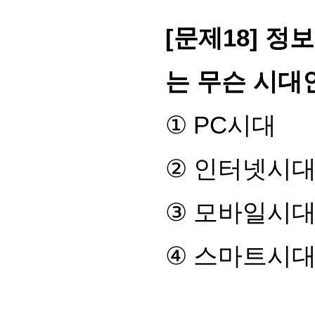
[
문제
18]
정보
는 무슨 시대
①
PC
시대
②
인터넷시
③
모바일시
④
스마트시