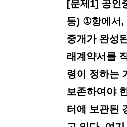
[
문제
1]
공인
등
)
①
항에서
,
중개가 완성된
래계약서를 
령이 정하는 
보존하여야 
터에 보관된 
고 있다
.
여기