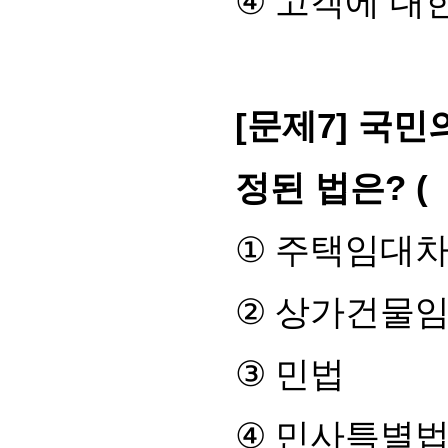
④
고객에 대
[
문제
7]
국민의
정된 법은
? 
①
주택임대
②
상가건물
③
민법
④
민사특별