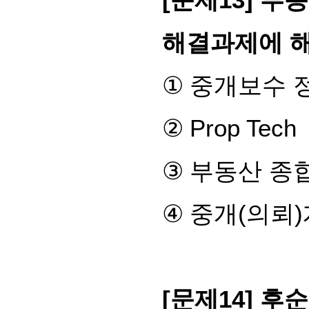
[
문제
13]
부동
해결과제에 해
①
중개보수 
②
Prop Tech
③
부동산 종
④
중개
(
의뢰
)
[
문제
14]
후순