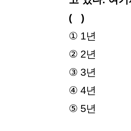
( )
①
1
년
②
2
년
③
3
년
④
4
년
⑤
5
년