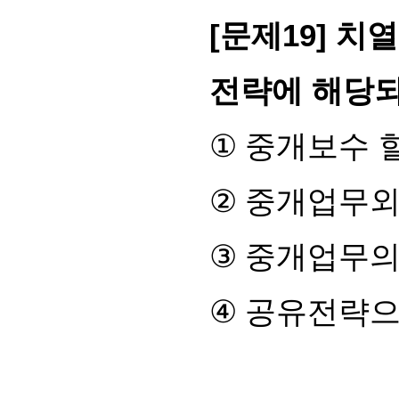
[
문제
19]
치열
전략에 해당되
①
중개보수 
②
중개업무외
③
중개업무의
④
공유전략으