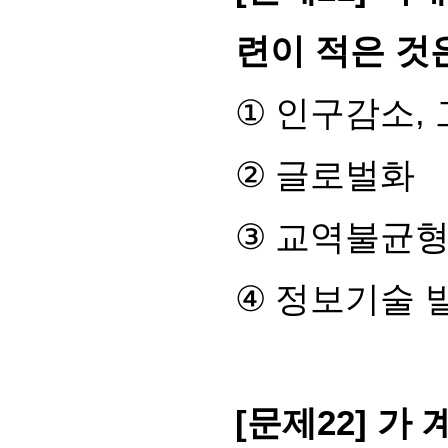
련이 적은 것
①
인구감소
,
②
글로벌화
③
교역불균
④
정보기술 
[
문제
22]
가 