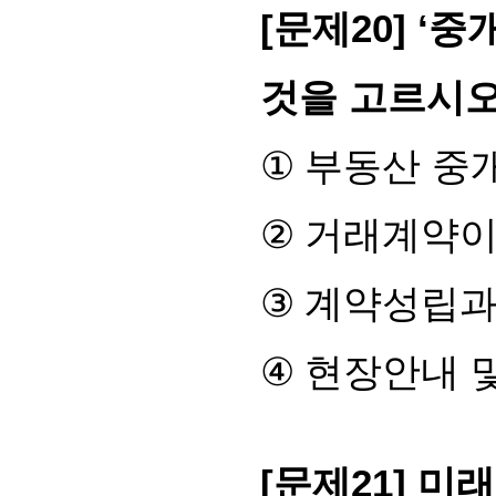
[
문제
20] ‘
중
것을 고르시
①
부동산 중
②
거래계약이 
③
계약성립과
④
현장안내 
[
문제
21]
미래