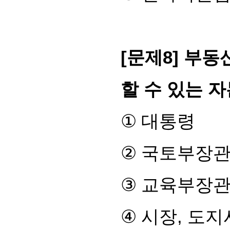
[
문제
8]
부동
할 수 있는 
①
대통령
②
국토부장
③
교육부장
④
시장
,
도지