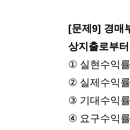
[
문제
9]
경매
상지출로부터
①
실현수익
②
실제수익
③
기대수익
④
요구수익