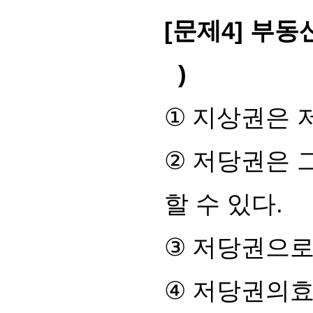
[
문제
4]
부동산
)
①
지상권은 저
②
저당권은 
할 수 있다
.
③
저당권으로
④
저당권의효