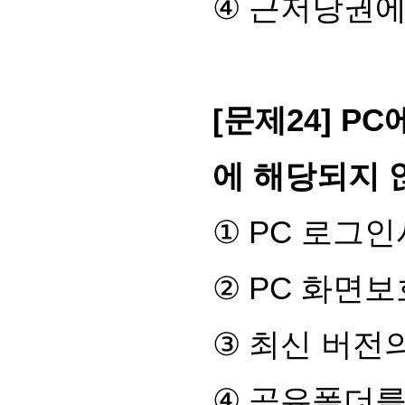
④
근저당권에
[
문제
24] PC
에 해당되지 
①
PC
로그인
②
PC
화면보
③
최신 버전
④
공유폴더를