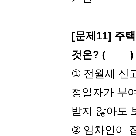
[
문제
11]
주택
것은
? ( )
①
전월세 신
정일자가 부
받지 않아도 
②
임차인이 