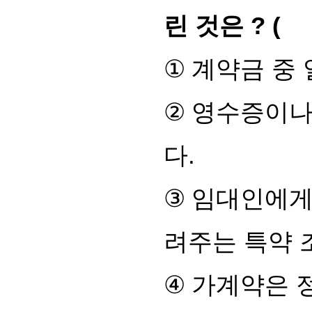
린 것은
? ( 
①
계약금 중 
②
영수증이나
다
.
③
임대인에게
려주는 특약 
④
가계약은 