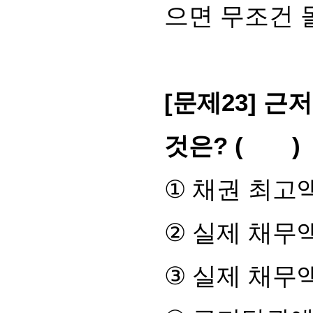
으면 무조건 
[
문제
23]
근저
것은
? ( )
①
채권 최고
②
실제 채무
③
실제 채무