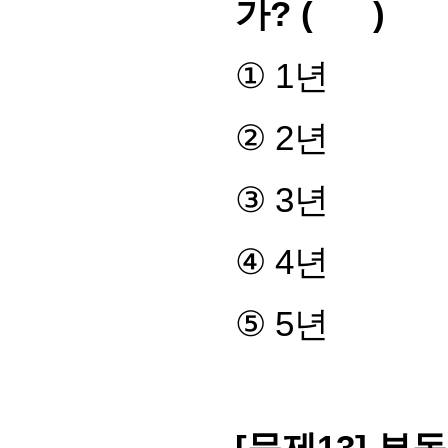
가
? ( )
①
1
년
②
2
년
③
3
년
④
4
년
⑤
5
년