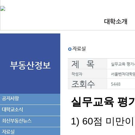
대학소개
•인사말
•대학 이념.비
•찾아오시는길
•교수진
자료실
제 목
부동산정보
실무교육 평가
작성자
서울벤처대학
조회수
5448
공지사항
실무교육 평
대학교소식
1) 60
점 미만이
최신부동산뉴스
자료실