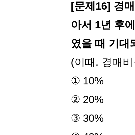
[
문제
16]
경
아서
1
년 후
였을 때 기대
(
이때
,
경매비
①
10%
②
20%
③
30%