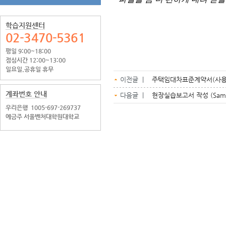
학습지원센터
02-3470-5361
평일 9:00~18:00
점심시간 12:00~13:00
일요일.공휴일 휴무
이전글 |
주택임대차표준계약서(사용
계좌번호 안내
다음글 |
현장실습보고서 작성 (Samp
우리은행
1005-697-269737
예금주 서울벤처대학원대학교