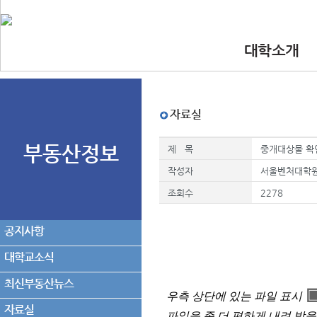
대학소개
•인사말
•대학 이념.비
•찾아오시는길
•교수진
자료실
부동산정보
제 목
중개대상물 확
작성자
서울벤처대학
조회수
2278
공지사항
대학교소식
최신부동산뉴스
우측 상단에 있는 파일 표시
자료실
파일을 좀 더 편하게 내려 받을