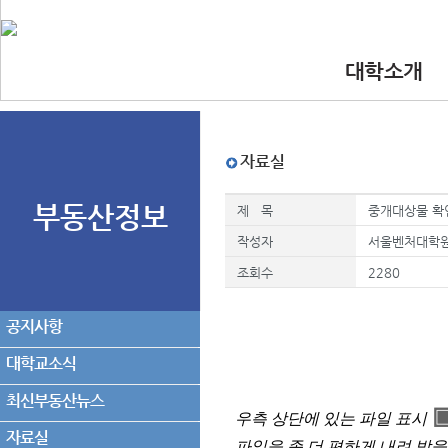
대학소개
•인사말
•대학 이념.비
•찾아오시는길
•교수진
자료실
부동산정보
제 목
중개대상물 확
작성자
서울벤처대학
조회수
2280
공지사항
대학교소식
최신부동산뉴스
우측 상단에 있는 파일 표시
자료실
파일을 좀 더 편하게 내려 받을