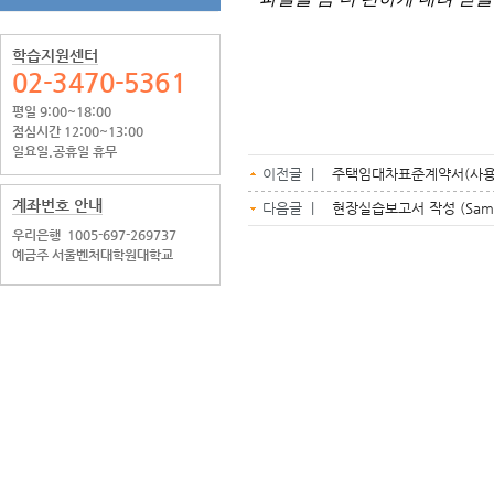
학습지원센터
02-3470-5361
평일 9:00~18:00
점심시간 12:00~13:00
일요일.공휴일 휴무
이전글 |
주택임대차표준계약서(사용
계좌번호 안내
다음글 |
현장실습보고서 작성 (Samp
우리은행
1005-697-269737
예금주 서울벤처대학원대학교