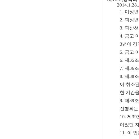
2014.1.28.
1. 미성
2. 피성
3. 파산
4. 금고
3년이 경
5. 금고
6.
제35조
7.
제36조
8.
제38조
이 취소된
한 기간을
9.
제39조
진행되는 
10.
제39
이었던 
11. 이