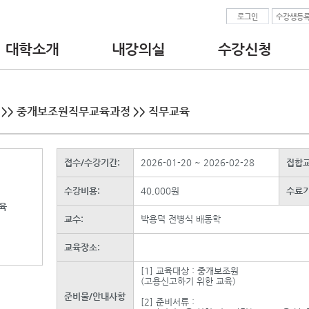
로그인
수강생등
대학소개
내강의실
수강신청
•인사말
•수강중인교육과정
• 공인중개사 교육
•대학 이념.비전
•수강완료된교육과정
- 실무교육
•찾아오시는길
•수강신청서/수료증출력
- 연수교육
•교수진
•현장실습보고서
• 중개보조원 교육
 >> 중개보조원직무교육과정 >> 직무교육
•강의자료 다운로드
- 직무교육
•결제정보
접수/수강기간:
2026-01-20 ~ 2026-02-28
집합교
수강비용:
40,000원
수료기
육
교수:
박용덕 전병식 배동학
교육장소:
[1] 교육대상 : 중개보조원
(고용신고하기 위한 교육)
준비물/안내사항
[2] 준비서류 :