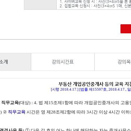
1. 사이버교육 신청 시 : 사진(3×4㎝5을 
2. 집합교육 신청시 : 사진(3×4㎝5 1매,
소개
강의시간표
강의목
부동산 개업공인중개사 등의 교육 지
[
시행
2018.4.17.] [법률 제15597호, 2018.4.17.
)
직무교육(
대상) :
4.
법 제
15
조제
1
항에 따라 개업공인중개사의 고용
간
)
②
직무교육
시간은 영 제
28
조제
2
항에 따라
3
시간 이상
4
시간 이하
 결격사유 등
)
① 다음 각 호의 어느 하나에 해당하는 자는 중개사무소