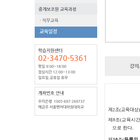
중개보조원 교육과정
· 직무교육
교육일정
학습지원센터
02-3470-5361
강의
평일 9:00~18:00
점심시간 12:00~13:00
일요일.공휴일 휴무
계좌번호 안내
우리은행
1005-697-269737
예금주 서울벤처대학원대학교
제
2
조
(
교육대상
제
8
조
(
교육시
으로 한다
.
제
10
조(
등록의