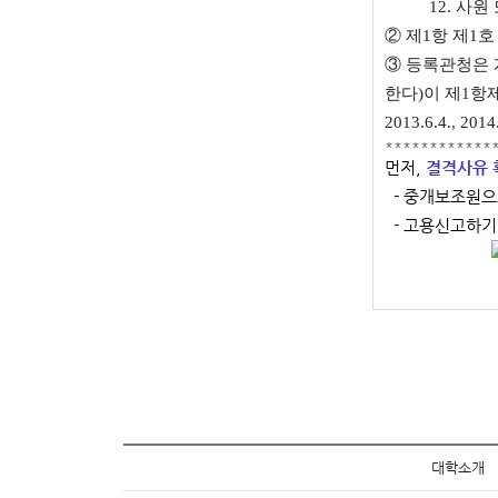
12. 사
② 제1항 제1호
③ 등록관청은
한다)이 제1항
2013.6.4., 2014
************
먼저,
결격사유 확
- 중개보조원으
- 고용신고하
대학소개