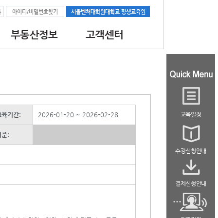
록
아이디/비밀번호찾기
서울벤처대학원대학교 평생교육원
부동산정보
고객센터
과정
공지사항
대학교소식
최신부동산뉴스
과정
자료실
육기간:
2026-01-20 ~ 2026-02-28
교육일정
준:
수강신청안내
결제신청안내